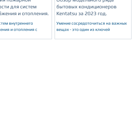
ости для систем
бытовых кондиционеров
бжения и отопления.
Kentatsu за 2023 год.
стем внутреннего
Умение сосредоточиться на важных
ения и отопления с
вещах - это один из ключей
ми пожарно-техническими
долгосрочного успеха бренда
тиками функциональных
Kentatsu. С самого начала компания
тавных
основывает свой