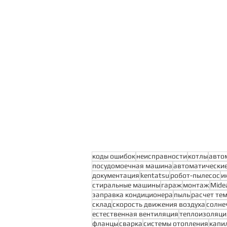
коды ошибок
неисправности
котлы
авто
посудомоечная машина
автоматические
документация
kentatsu
робот-пылесос
и
стиральные машины
гараж
монтаж
Mide
заправка кондиционера
пыль
расчет те
склад
скорость движения воздуха
солне
естественная вентиляция
теплоизоляци
фланцы
сварка
системы отопления
капи