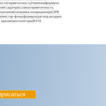
ости
герметичность
Новинки
формула
кий сад
опрессовка
герметичность
лажнение
заправка кондиционера
ЭРВ
е
мастер-флеш
формула
расход воздуха
 здания
вентиляторы
R410
дписаться