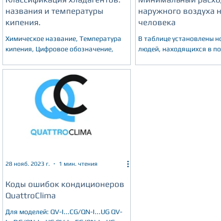
названия и температуры
наружного воздуха 
кипения.
человека
Химическое название, Температура
В таблице установлены н
кипения, Цифровое обозначение,
людей, находящихся в п
более 2 ч непрерывно. (СНиП 41-01-
2003. Приложение И)
28 нояб. 2023 г.
1 мин. чтения
Коды ошибок кондиционеров
QuattroClima
Для моделей: QV-I...CG/QN-I...UG QV-