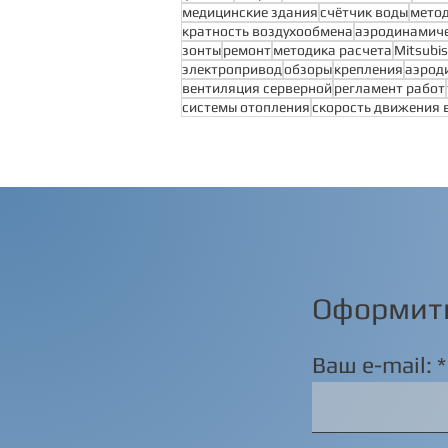
медицинские здания
счётчик воды
метод
кратность воздухообмена
аэродинамиче
зонты
ремонт
методика расчета
Mitsubis
электропривод
обзоры
крепления
аэрод
вентиляция серверной
регламент работ
системы отопления
скорость движения 
Оформить
Ваш e-mail: