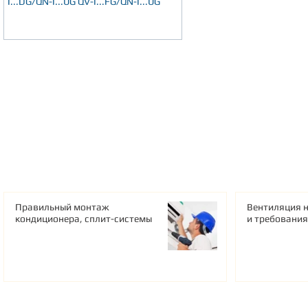
I...DG/QN-I...UG QV-I...FG/QN-I...UG
Правильный монтаж
Вентиляция н
кондиционера, сплит-системы
и требования