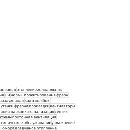
опровод
отопление
холодильник
ия
ПЧ
нормы проектирования
фреон
воздуховоды
коды ошибок.
 утечки фреона
прокладки
вентиляторы
ляция парковки
канализация
септик
схемы
приточная вентиляция
техническое обслуживание
увлажнение
и юмора
воздушное отопление