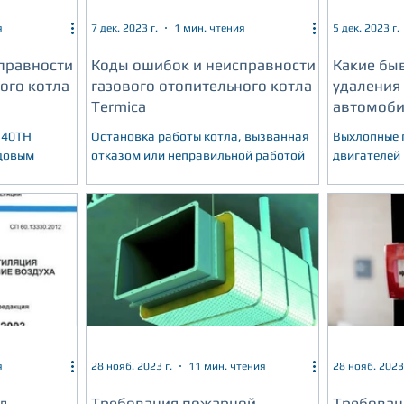
я
7 дек. 2023 г.
1 мин. чтения
5 дек. 2023 г.
правности
Коды ошибок и неисправности
Какие бы
ого котла
газового отопительного котла
удаления
Termica
автомоби
недостатк
М40ТН
Остановка работы котла, вызванная
Выхлопные 
одовым
отказом или неправильной работой
двигателей
какой-либо из его систем,
являются н
ходового
сопровождается отображением на
любого авт
дисплее панели
предприятия
я
28 нояб. 2023 г.
11 мин. чтения
28 нояб. 2023 
д
Требования пожарной
Требован