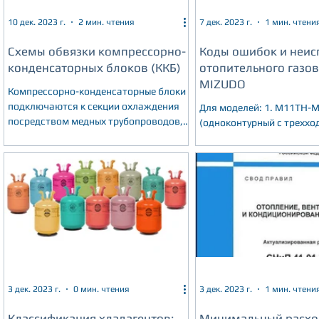
10 дек. 2023 г.
2 мин. чтения
7 дек. 2023 г.
1 мин. чтени
Схемы обвязки компрессорно-
Коды ошибок и неис
конденсаторных блоков (ККБ)
отопительного газов
MIZUDO
Компрессорно-конденсаторные блоки
подключаются к секции охлаждения
Для моделей: 1. М11ТН-
посредством медных трубопроводов,
(одноконтурный с трехх
которые находятся в
клапаном); 2. М11ТL-М18ТL
теплоизоляционных т
(одноконтурный без трех
клапана)
3 дек. 2023 г.
0 мин. чтения
3 дек. 2023 г.
1 мин. чтени
Классификация хладагентов:
Минимальный расхо