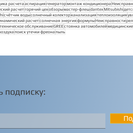
ика расчета
аспирация
генератор
монтаж кондиционера
Неисправн
ский расчет
горячий цех
обзоры
мастер-флеш
dantex
Mitsubishi
детс
hi
счётчик воды
солнечный колектор
канализация
теплоизоляция
ув
инамический расчет
солнечная энергия
формулы
Неисправности
рел
техническое обслуживание
GREE
стоянка автомобилей
медицинские
воздуха
поиск утечки фреона
пыль
 подписку:
По