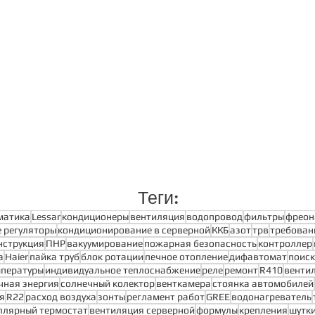
Теги:
матика
Lessar
кондиционеры
вентиляция
водопровод
фильтры
фреон
 регуляторы
кондиционирование в серверной
ККБ
азот
трв
требован
нструкция
ПНР
вакуумирование
пожарная безопасность
контроллер
a
Haier
пайка труб
блок ротации
печное отопление
дифавтомат
поиск
мпературы
индивидуальное теплоснабжение
реле
ремонт
R410
венти
чная энергия
солнечный колектор
венткамера
стоянка автомобилей
я
R22
расход воздуха
зонты
регламент работ
GREE
водонагреватель
ллярный термостат
вентиляция серверной
формулы
крепления
шутк