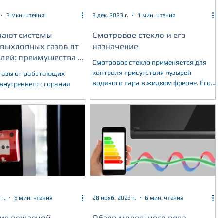
3 мин. чтения
3 дек. 2023 г.
1 мин. чтения
вают системы
Смотровое стекло и его
 выхлопных газов от
назначение
лей: преимущества и
Смотровое стекло применяется для
и.
контроля присутствия пузырей
газы от работающих
водяного пара в жидком фреоне. Его
 внутреннего сгорания
устанавливают на жидкостной линии,
еотъемлемой частью
соединяю
отранспортного
, будь то бокс
г.
6 мин. чтения
28 нояб. 2023 г.
6 мин. чтения
ия пожарной
Обзор модельного ряда