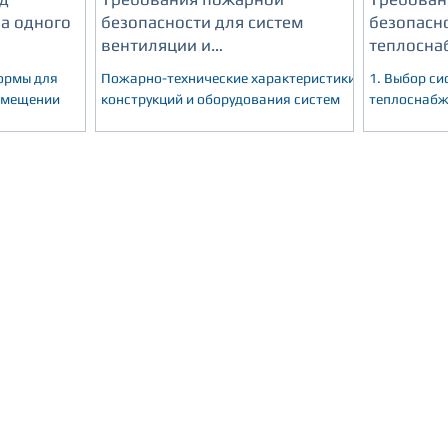
на одного
безопасности для систем
безопасн
вентиляции и
теплосна
кондиционирования
ормы для
Пожарно-технические характеристики
1. Выбор си
омещении
конструкций и оборудования систем
теплоснабж
общеобменной вентиляции, местных
необходимы
отсосов, воздушного отопления и
характерис
кондиц
узлов и сос