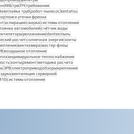
он
ККБ
трв
ПЧ
требования
Haier
пайка труб
робот-пылесос
kentatsu
тор
поиск утечки фреона
нт
аспирация
сварка
системы отопления
тоянка автомобилей
счётчик воды
ентиляторы
увлажнение
dantex
пыль
еский расчет
солнечная энергия
зонты
репления
венткамера
мастер-флеш
РВ
воздушное отопление
епла
индивидуальное теплоснабжение
ность
зонты
ремонт
методика расчета
ра
ЭРВ
электропривод
обзоры
крепления
оздуха
вентиляция серверной
410
системы отопления