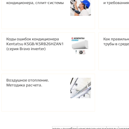
кондиционера, сплит-системы
и требования
Коды ошибок кондиционера
Как правильн
Kentatsu KSGB/KSRB26HZAN1
трубы в сред
(серия Bravo inverter)
Воздушное отопление.
Методика расчета.
коды ошибок
неисправности
котлы
авто