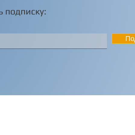
 подписку:
По