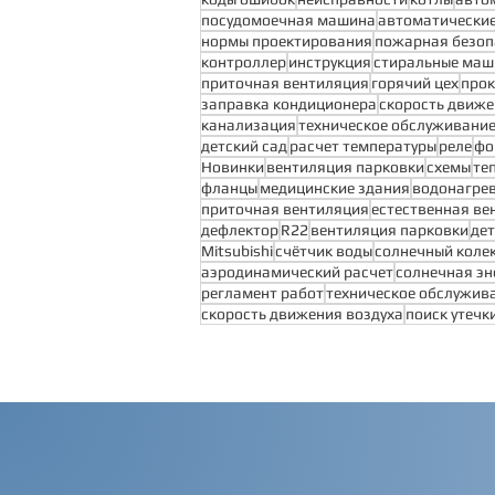
посудомоечная машина
автоматические
нормы проектирования
пожарная безоп
контроллер
инструкция
стиральные ма
приточная вентиляция
горячий цех
про
заправка кондиционера
скорость движе
канализация
техническое обслуживани
детский сад
расчет температуры
реле
фо
Новинки
вентиляция парковки
схемы
те
фланцы
медицинские здания
водонагре
приточная вентиляция
естественная ве
дефлектор
R22
вентиляция парковки
дет
Mitsubishi
счётчик воды
солнечный коле
аэродинамический расчет
солнечная эн
регламент работ
техническое обслужив
скорость движения воздуха
поиск утечк