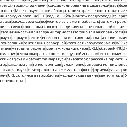
 регуляторы
холодильник
кондиционирование в серверной
азот
фре
асность
Midea
документация
блок ротации
гараж
печное отопление
шины
вакуумирование
ПНР
коды ошибок.
монтаж
воздуховоды
генера
кладки
расход воздуха
дефлектор
регламент работ
дифавтомат
ремо
ния воздуха
солнечный колектор
индивидуальное теплоснабжение
с
е
герметичность
капиллярный термостат
Mitsubishi
Неисправности
в
рмула
формулы
септик
естественная вентиляция
склад
аэродинамич
плоизоляция
вентиляция серверной
кратность воздухообмена
R22
к
ватель
методика расчета
монтаж кондиционера
GREE
обзоры
R410
Э
нтиляция
шутки юмора
кратность воздухообмена
dantex
экономия т
ский сад
схемы
расчет температуры
генератор
опрессовка
герметич
ктор
канализация
теплоизоляция
увлажнение
заправка кондиционе
ергия
формулы
Неисправности
реле
мастер-флеш
формула
расход в
ание
GREE
стоянка автомобилей
медицинские здания
вентиляторы
R
и фреона
пыль