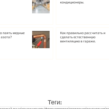
кондиционеры.
о паять медные
Как правильно рассчитать и
е азота?
сделать естественную
вентиляцию в гараже.
Теги:
матика
Lessar
кондиционеры
фреонопровод
отопление
вентиляция
в