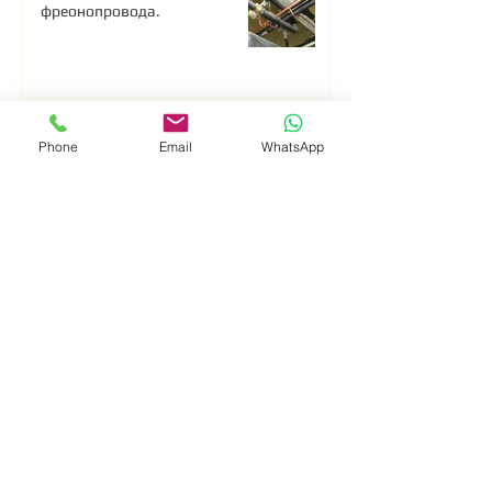
фреонопровода.
Теги:
Phone
Email
WhatsApp
коды ошибок
неисправности
котлы
автоматика
Lessar
кондиционеры
вентиляция
водопровод
фильтры
фреонопровод
отопление
холодильник
посудомоечная машина
автоматические регуляторы
кондиционирование в серверной
ККБ
азот
трв
требования
ПЧ
нормы проектирования
фреон
документация
kentatsu
робот-пылесос
инструкция
ПНР
вакуумирование
пожарная безопасность
контроллер
воздуховоды
коды ошибок.
стиральные машины
гараж
монтаж
Midea
Haier
пайка труб
блок ротации
печное отопление
дифавтомат