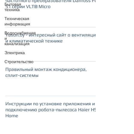
частотного преобразователя Danfoss FC
Бытовая
51 серии VLT® Micro
техника
Техническая
информация
Водоснабжение
Yuson.by - интересный сайт о вентиляции
и
и климатической технике
канализация
Электрика
Строительство
Правильный монтаж кондиционера,
сплит-системы
Инструкции по установке приложения и
подключению робота-пылесоса Haier HSR
Home