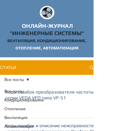
ОНЛАЙН-ЖУРНАЛ
"ИНЖЕН
ЕРНЫЕ СИСТЕМЫ"
ВЕНТИЛЯЦИЯ, КОНДИЦИОНИРОВАНИЕ,
ОТОПЛЕНИЕ,
АВТОМАТИЗАЦИЯ
СТАТЬИ
Все посты
Все посты
Коды ошибок преобразователя частоты
серии VEDA VFD типа VF-51
Кондиционирование
Отопление
Вентиляция
Коды ошибок и описание неисправностей
Автоматизация