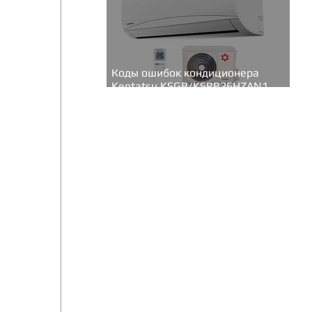
Коды ошибок кондиционера
Kentatsu KSGB/KSRB26HZAN1
(серия Bravo inverter)