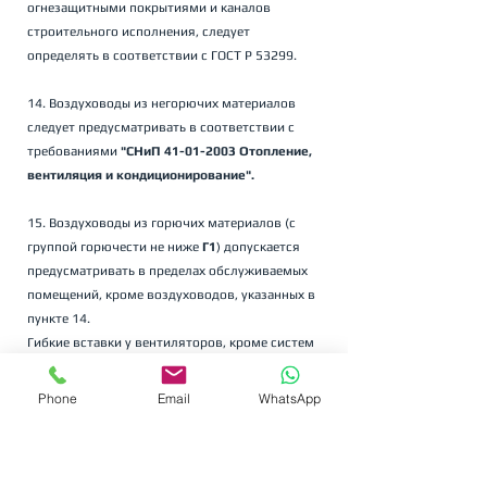
огнезащитными покрытиями и каналов 
строительного исполнения, следует 
определять в соответствии с ГОСТ Р 53299.
14. Воздуховоды из негорючих материалов 
следует предусматривать в соответствии с 
требованиями 
"СНиП 41-01-2003 Отопление, 
вентиляция и кондиционирование".
15. Воздуховоды из горючих материалов (с 
группой горючести не ниже 
Г1
) допускается 
предусматривать в пределах обслуживаемых 
помещений, кроме воздуховодов, указанных в 
пункте 14. 
Гибкие вставки у вентиляторов, кроме систем 
местных отсосов взрывопожароопасных 
смесей, аварийной вентиляции и 
Phone
Email
WhatsApp
перемещающих газовые среды температурой 
80°С и выше, могут быть из горючих 
материалов. 
Не допускается применение гибких вставок из 