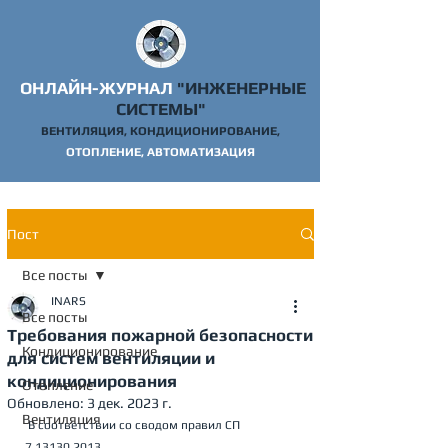
ОНЛАЙН-ЖУРНАЛ
"ИНЖЕНЕРНЫЕ
СИСТЕМЫ"
ВЕНТИЛЯЦИЯ, КОНДИЦИОНИРОВАНИЕ,
ОТОПЛ
ЕНИЕ, АВТОМАТИЗАЦИЯ
Пост
Все посты
INARS
Все посты
Требования пожарной безопасности
Кондиционирование
для систем вентиляции и
кондиционирования
Отопление
Обновлено:
3 дек. 2023 г.
Вентиляция
 В соответствии со сводом правил СП 
7.13130.2013.