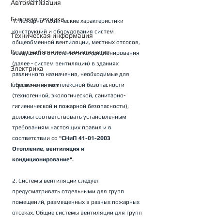
Автоматизация
Бытовая техника
1. Пожарно-технические характеристики 
конструкций и оборудования систем 
Техническая информация
общеобменной вентиляции, местных отсосов, 
Водоснабжение и канализация
воздушного отопления и кондиционирования 
(далее - систем вентиляции) в зданиях 
Электрика
различного назначения, необходимые для 
Строительство
обеспечения комплексной безопасности 
(техногенной, экологической, санитарно-
гигиенической и пожарной безопасности), 
должны соответствовать установленным 
требованиям настоящих правил и в 
соответствии со 
"СНиП 41-01-2003 
Отопление, вентиляция и 
кондиционирование".
2. Системы вентиляции следует 
предусматривать отдельными для групп 
помещений, размещенных в разных пожарных 
отсеках. Общие системы вентиляции для групп 