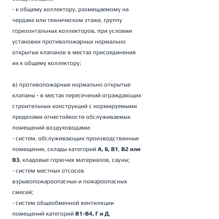
- к общему коллектору, размещаемому на 
чердаке или техническом этаже, группу 
горизонтальных коллекторов, при условии 
установки противопожарных нормально 
открытых клапанов в местах присоединения 
их к общему коллектору; 
в) противопожарные нормально открытые 
клапаны - в местах пересечений ограждающих 
строительных конструкций с нормируемыми 
пределами огнестойкости обслуживаемых 
помещений воздуховодами: 
- систем, обслуживающих производственные 
помещения, склады категорий 
А, Б, В1
, 
В2 или 
В3
, кладовые горючих материалов, сауны; 
- систем местных отсосов 
взрывопожароопасных и пожароопасных 
смесей; 
- систем общеобменной вентиляции 
помещений категорий 
В1-В4, Г и Д
, 