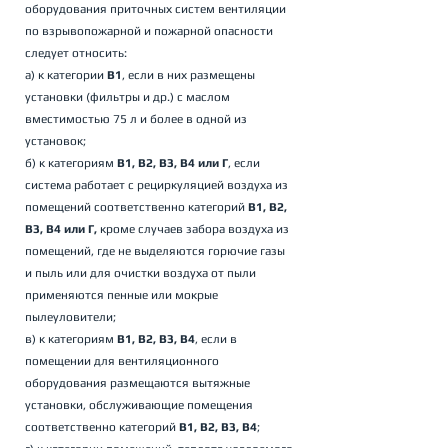
оборудования приточных систем вентиляции 
по взрывопожарной и пожарной опасности 
следует относить: 
а) к категории 
В1
, если в них размещены 
установки (фильтры и др.) с маслом 
вместимостью 75 л и более в одной из 
установок; 
б) к категориям 
В1, В2, В3, В4 или Г
, если 
система работает с рециркуляцией воздуха из 
помещений соответственно категорий 
В1, В2, 
В3, В4 или Г,
 кроме случаев забора воздуха из 
помещений, где не выделяются горючие газы 
и пыль или для очистки воздуха от пыли 
применяются пенные или мокрые 
пылеуловители; 
в) к категориям 
В1, В2, В3, В4
, если в 
помещении для вентиляционного 
оборудования размещаются вытяжные 
установки, обслуживающие помещения 
соответственно категорий 
В1, В2, В3, В4
; 