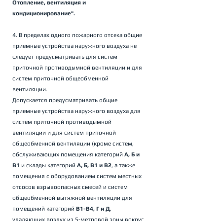
Отопление, вентиляция и 
кондиционирование".
4. В пределах одного пожарного отсека общие 
приемные устройства наружного воздуха не 
следует предусматривать для систем 
приточной противодымной вентиляции и для 
систем приточной общеобменной 
вентиляции. 
Допускается предусматривать общие 
приемные устройства наружного воздуха для 
систем приточной противодымной 
вентиляции и для систем приточной 
общеобменной вентиляции (кроме систем, 
обслуживающих помещения категорий 
А, Б и 
В1
 и склады категорий 
А, Б, В1 и В2
, а также 
помещения с оборудованием систем местных 
отсосов взрывоопасных смесей и систем 
общеобменной вытяжной вентиляции для 
помещений категорий 
В1-В4, Г и Д
, 
удаляющих воздух из 5-метровой зоны вокруг 