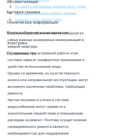
Автоматизация
Из какого материалы должны быть трубы
Бытовая техника
Как заменить трубы своими руками
Сколько стоит замена труб
Техническая информация
Водоснабжение и канализация
Система водоснабжения является одной из 
самых важных инженерных коммуникаций в 
Электрика
каждой квартире. 
Строительство
От надежности и исправной работы этой 
системы зависит комфортное проживание и 
удобство использования воды. 
Однако со временем, из-за естественного 
износа или неправильной эксплуатации, могут 
возникать различные проблемы, требующие 
ремонта.
Частые поломки и утечки в системе 
водоснабжения могут привести к 
значительным неудобствам и повышенным 
расходам на ремонт. Поэтому осуществление 
своевременного ремонта является 
необходимостью для поддержания 