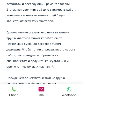
демонтаж и последующий ремонт отделки. 
Это может увеличить общую стоимость работ.
Конечная стоимость замены труб будет 
зависеть от всех этих факторов. 
Однако можно сказать, что цена за замену 
труб в квартире может колебаться от 
нескольких тысяч до десятков тысяч 
долларов. Чтобы точно определить стоимость 
работ, рекомендуется обратиться к 
специалистам и получить консультацию и 
оценку от нескольких компаний.
Прежде чем приступать к замене труб в 
системе водоснабжения квартиры, 
необходимо провести детальный анализ 
Phone
Email
WhatsApp
состояния системы и её требований. 
В некоторых случаях можно избежать полной 
замены всех труб путём ремонта или 
частичной замены отдельных участков. 