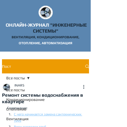
ОНЛАЙН-ЖУРНАЛ
"ИНЖЕНЕРНЫЕ
СИСТЕМЫ"
ВЕНТИЛЯЦИЯ, КОНДИЦИОНИРОВАНИЕ,
ОТОПЛ
ЕНИЕ, АВТОМАТИЗАЦИЯ
Пост
Все посты
INARS
Все посты
Ремонт системы водоснабжения в
Кондиционирование
квартире
Содержание:
Отопление
С чего начинается замена сантехнических 
Вентиляция
труб
Виды разводки труб