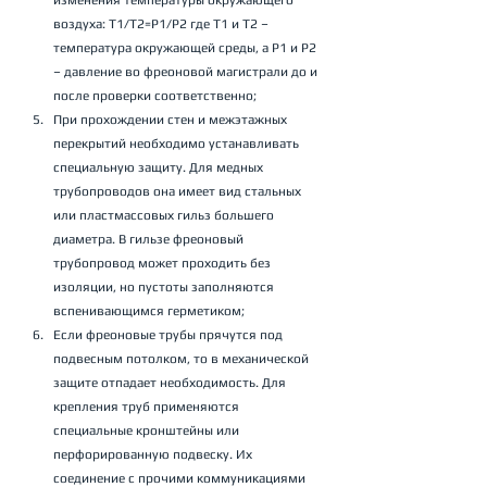
изменения температуры окружающего 
воздуха: Т1/Т2=Р1/Р2 где Т1 и Т2 – 
температура окружающей среды, а Р1 и Р2 
– давление во фреоновой магистрали до и 
после проверки соответственно;
При прохождении стен и межэтажных 
перекрытий необходимо устанавливать 
специальную защиту. Для медных 
трубопроводов она имеет вид стальных 
или пластмассовых гильз большего 
диаметра. В гильзе фреоновый 
трубопровод может проходить без 
изоляции, но пустоты заполняются 
вспенивающимся герметиком;
Если фреоновые трубы прячутся под 
подвесным потолком, то в механической 
защите отпадает необходимость. Для 
крепления труб применяются 
специальные кронштейны или 
перфорированную подвеску. Их 
соединение с прочими коммуникациями 