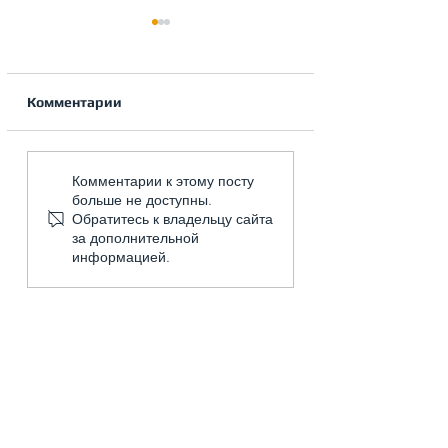
Комментарии
Прецизионные
Коды ошибок
Комментарии к этому посту
кондиционеры:
кондиционеров
больше не доступны.
гарантия стабильной
Roland Maestro
Обратитесь к владельцу сайта
работы вашего
за дополнительной
оборудования
информацией.