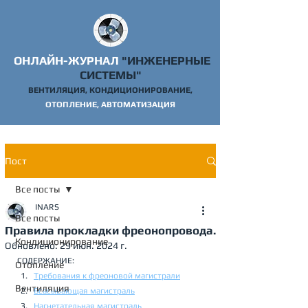
ОНЛАЙН-ЖУРНАЛ
"ИНЖЕНЕРНЫЕ
СИСТЕМЫ"
ВЕНТИЛЯЦИЯ, КОНДИЦИОНИРОВАНИЕ,
ОТОПЛ
ЕНИЕ, АВТОМАТИЗАЦИЯ
Пост
Все посты
INARS
Все посты
Правила прокладки фреонопровода.
Кондиционирование
Обновлено:
29 июн. 2024 г.
СОДЕРЖАНИЕ:
Отопление
Требования к фреоновой магистрали
Вентиляция
Всасывающая магистраль
Нагнетательная магистраль