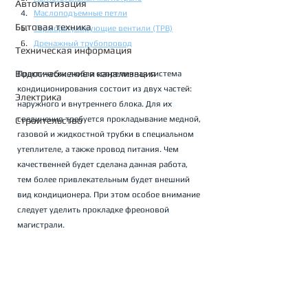
Автоматизация
Маслоподъемные петли
Бытовая техника
Терморегулирующие вентили (ТРВ)
Дренажный трубопровод
Техническая информация
Водоснабжение и канализация
Практически любая современная система 
кондиционирования состоит из двух частей: 
Электрика
наружного и внутреннего блока. Для их 
соединения требуется прокладывание медной, 
Строительство
газовой и жидкостной трубки в специальном 
утеплителе, а также провод питания. Чем 
качественней будет сделана данная работа, 
тем более привлекательным будет внешний 
вид кондиционера. При этом особое внимание 
следует уделить прокладке фреоновой 
магистрали. 