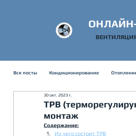
ОНЛАЙН
ВЕНТИЛЯЦИ
Все посты
Кондиционирование
Отоплени
30 окт. 2023 г.
Техническая информация
Водоснабжени
ТРВ (терморегулиру
монтаж
Содержание:
Из чего состоит ТРВ