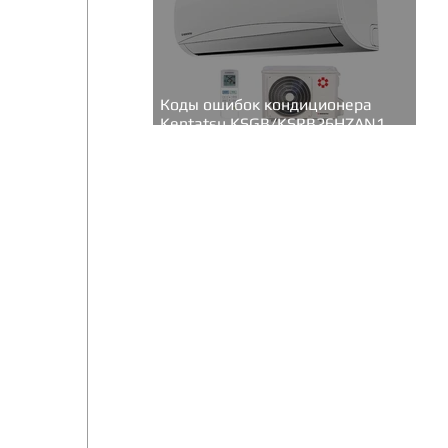
Коды ошибок кондиционера
Kentatsu KSGB/KSRB26HZAN1
(серия Bravo inverter)