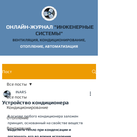
ОНЛАЙН-ЖУРНАЛ
"ИНЖЕНЕРНЫЕ
СИСТЕМЫ"
ВЕНТИЛЯЦИЯ, КОНДИЦИОНИРОВАНИЕ,
ОТОПЛ
ЕНИЕ, АВТОМАТИЗАЦИЯ
Пост
Все посты
INARS
Все посты
Устройство кондиционера
Кондиционирование
В основе любого кондиционера заложен 
Отопление
принцип, основанный на свойстве веществ 
Вентиляция
выделять тепло при конденсации и 
поглощать его во время испарения
. 