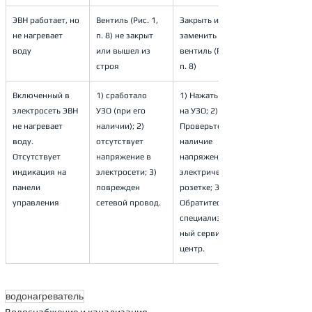
ЭВН работает, но 
Вентиль (Рис. 1, 
Закрыть или 
не нагревает 
п. 8) не закрыт 
заменить 
воду
или вышел из 
вентиль (Рис. 1, 
строя
п. 8)
Включенный в 
1) сработало 
1) Нажать кнопку 
электросеть ЭВН 
УЗО (при его 
на УЗО; 2) 
не нагревает 
наличии); 2) 
Проверьте 
воду. 
отсутствует 
наличие 
Отсутствует 
напряжение в 
напряжения в 
индикация на 
электросети; 3) 
электрической 
панели 
поврежден 
розетке; 3) 
управления
сетевой провод.
Обратитесь в 
специализирован
ный сервисный 
центр.
водонагреватель