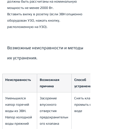
должны быть рассчитаны на номинальную 
мощность не менее 2000 Вт. 
Вставить вилку в розетку (если ЭВН опционно 
оборудован УЗО, нажать кнопку, 
расположенную на УЗО).
Возможные неисправности и методы 
их устранения.
Неисправность
Возможная 
Способ 
причина
устранения
Уменьшился 
Засорение 
Снять клапан и 
напор горячей 
впускного 
промыть его в 
воды из ЭВН. 
отверстия 
воде
Напор холодной 
предохранительн
воды прежний
ого клапана