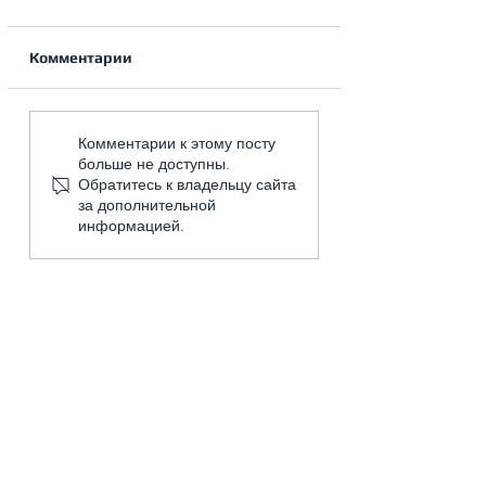
Комментарии
Градиент
Правила прокл
Комментарии к этому посту
дивергенции по
фреонопровода
больше не доступны.
кусочно-линейной
Обратитесь к владельцу сайта
аппроксимации.
за дополнительной
информацией.