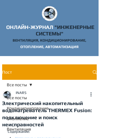
ОНЛАЙН-ЖУРНАЛ
"ИНЖЕНЕРНЫЕ
СИСТЕМЫ"
ВЕНТИЛЯЦИЯ, КОНДИЦИОНИРОВАНИЕ,
ОТОПЛ
ЕНИЕ, АВТОМАТИЗАЦИЯ
Пост
Все посты
INARS
Все посты
Электрический накопительный
Кондиционирование
водонагреватель THERMEX Fusion:
подключение и поиск
Отопление
неисправностей
Вентиляция
Содержание: