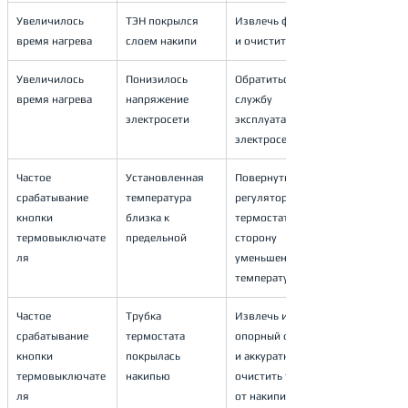
Увеличилось 
ТЭН покрылся 
Извлечь фланец 
время нагрева
слоем накипи
и очистить ТЭН
Увеличилось 
Понизилось 
Обратиться в 
время нагрева
напряжение 
службу 
электросети
эксплуатации 
электросети
Частое 
Установленная 
Повернуть 
срабатывание 
температура 
регулятор 
кнопки 
близка к 
термостата в 
термовыключате
предельной
сторону 
ля
уменьшения 
температуры (-)
Частое 
Трубка 
Извлечь из ЭВН 
срабатывание 
термостата 
опорный фланец 
кнопки 
покрылась 
и аккуратно 
термовыключате
накипью
очистить трубку 
ля
от накипи