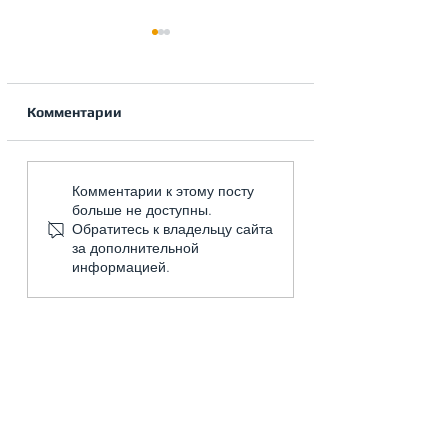
Комментарии
Основные нормы при
Правила прокл
Комментарии к этому посту
проектировании
фреонопровода
больше не доступны.
систем вентиляции
Обратитесь к владельцу сайта
автостоянок,
за дополнительной
гаражей, парковок.
информацией.