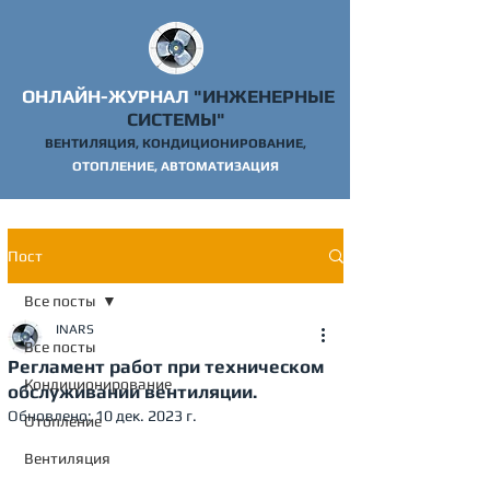
ОНЛАЙН-ЖУРНАЛ
"ИНЖЕНЕРНЫЕ
СИСТЕМЫ"
ВЕНТИЛЯЦИЯ, КОНДИЦИОНИРОВАНИЕ,
ОТОПЛ
ЕНИЕ, АВТОМАТИЗАЦИЯ
Пост
Все посты
INARS
Все посты
Регламент работ при техническом
Кондиционирование
обслуживании вентиляции.
Обновлено:
10 дек. 2023 г.
Отопление
Вентиляция