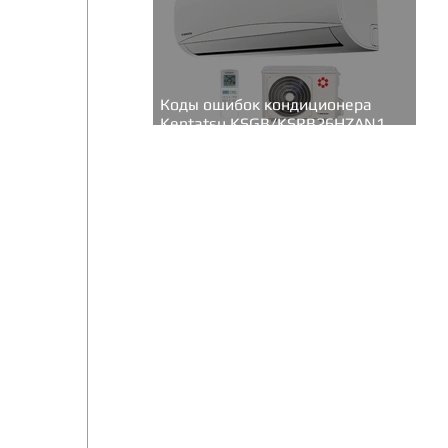
Коды ошибок кондиционера
Kentatsu KSGB/KSRB26HZAN1
(серия Bravo inverter)