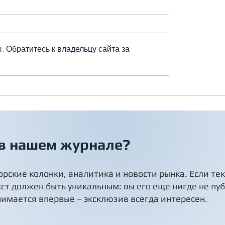
. Обратитесь к владельцу сайта за
о обращать внимание
чику при устройстве
ляции?
 в нашем журнале?
орские колонки, аналитика и новости рынка. Если те
кст должен быть уникальным: вы его еще нигде не пу
нимается впервые – эксклюзив всегда интересен.