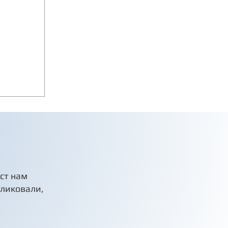
кст нам
бликовали,