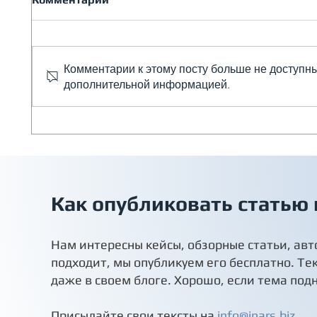
Комментарии к этому посту больше не доступны
дополнительной информацией.
Нормы и требования к
На чт
вентиляции и
заказ
кондиционированию
венти
серверных.
Как опубликовать статью
Нам интересны кейсы, обзорные статьи, авт
подходит, мы опубликуем его бесплатно. Те
даже в своем блоге. Хорошо, если тема под
Присылайте свои тексты на
info@inars.biz