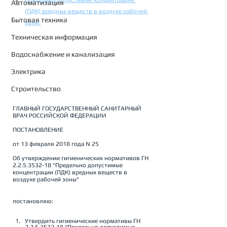
Предельно допустимые концентрации 
Автоматизация
(ПДК) вредных веществ в воздухе рабочей 
Бытовая техника
зоны.
Техническая информация
Водоснабжение и канализация
Электрика
Строительство
ГЛАВНЫЙ ГОСУДАРСТВЕННЫЙ САНИТАРНЫЙ 
ВРАЧ РОССИЙСКОЙ ФЕДЕРАЦИИ
ПОСТАНОВЛЕНИЕ
от 13 февраля 2018 года N 25
Об утверждении гигиенических нормативов ГН 
2.2.5.3532-18 "Предельно допустимые 
концентрации (ПДК) вредных веществ в 
воздухе рабочей зоны"
постановляю:
Утвердить гигиенические нормативы ГН 