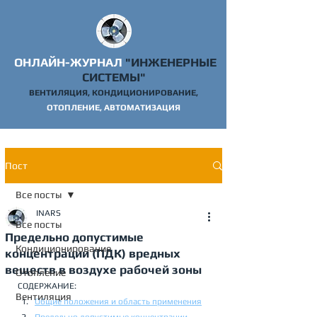
ОНЛАЙН-ЖУРНАЛ
"ИНЖЕНЕРНЫЕ
СИСТЕМЫ"
ВЕНТИЛЯЦИЯ, КОНДИЦИОНИРОВАНИЕ,
ОТОПЛ
ЕНИЕ, АВТОМАТИЗАЦИЯ
Пост
Все посты
INARS
Все посты
Предельно допустимые
Кондиционирование
концентрации (ПДК) вредных
веществ в воздухе рабочей зоны
Отопление
СОДЕРЖАНИЕ:
Вентиляция
Общие положения и область применения