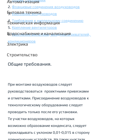
1. 
Общие требования
Автоматизация
2. 
Фланцевые соединения воздуховодов
Бытовая техника
3. 
Крепление воздуховодов
4. 
Требования к ниппельному соединению
Техническая информация
5. 
Крепление вентиляторов
Водоснабжение и канализация
6. 
Крепление фильтров, воздухонагревателей, 
кондиционеров
Электрика
Строительство
Общие требования.
При монтаже воздуховодов следует 
руководствоваться  проектными привязками 
и отметками. Присоединение воздуховодов к 
технологическому оборудованию следует 
проводить только после его установки. 
Те участки воздуховодов, на которых 
возможно образование конденсата, следует 
прокладывать с уклоном 0,01-0,015 в сторону 
дренирующих устройств. На таких участках 