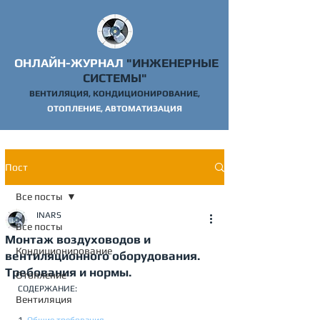
ОНЛАЙН-ЖУРНАЛ
"ИНЖЕНЕРНЫЕ
СИСТЕМЫ"
ВЕНТИЛЯЦИЯ, КОНДИЦИОНИРОВАНИЕ,
ОТОПЛ
ЕНИЕ, АВТОМАТИЗАЦИЯ
Пост
Все посты
INARS
Все посты
Монтаж воздуховодов и
Кондиционирование
вентиляционного оборудования.
Требования и нормы.
Отопление
СОДЕРЖАНИЕ:
Вентиляция