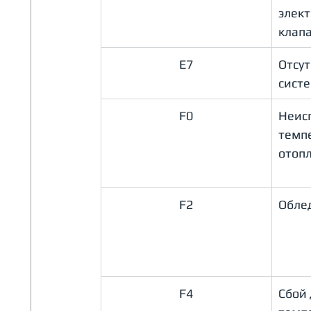
элект
клап
E7
Отсут
сист
F0
Неисп
темпе
отоп
F2
Облед
F4
Сбой 