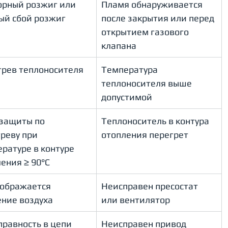
орный розжиг или 
Пламя обнаруживается 
ый сбой розжиг
после закрытия или перед 
открытием газового 
клапана
грев теплоносителя
Температура 
теплоносителя выше 
допустимой
защиты по 
Теплоноситель в контура 
реву при 
отопления перегрет
ратуре в контуре 
ения ≥ 90°C
тображается 
Неисправен пресостат 
ение воздуха
или вентилятор
равность в цепи 
Неисправен привод 