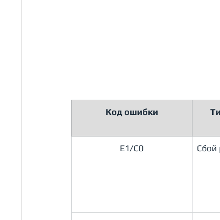
​Код ошибки
​Т
​E1/C0
Сбой