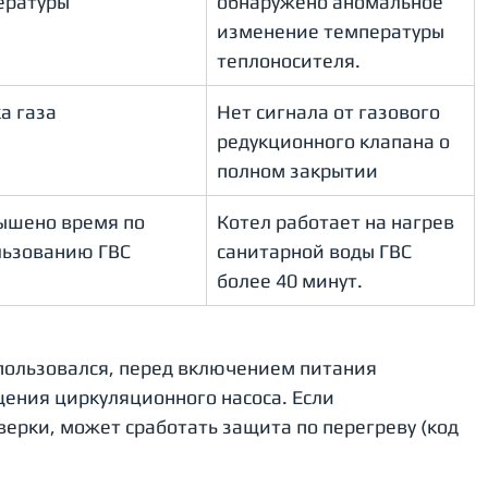
ературы
обнаружено аномальное 
изменение температуры 
теплоносителя.
а газа
Нет сигнала от газового 
редукционного клапана о 
полном закрытии
ышено время по 
Котел работает на нагрев 
льзованию ГВС
санитарной воды ГВС 
более 40 минут.
пользовался, перед включением питания 
щения циркуляционного насоса. Если 
верки, может сработать защита по перегреву (код 