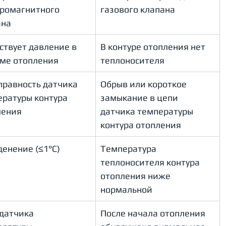
ромагнитного 
газового клапана 
ана
ствует давление в 
В контуре отопления нет 
еме отопления
теплоносителя
равность датчика 
Обрыв или короткое 
ратуры контура 
замыкание в цепи 
ления
датчика температуры 
контура отопления
енение (≤1°C)
Температура 
теплоносителя контура 
отопления ниже 
нормальной
датчика 
После начала отопления 