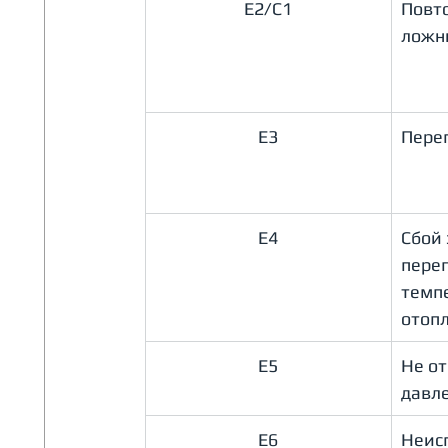
E2/C1
Повт
ложн
E3
Пере
E4
Сбой 
перег
темпе
отопл
E5
Не о
давл
E6
Неисп