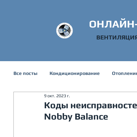
ОНЛАЙН
ВЕНТИЛЯЦИ
Все посты
Кондиционирование
Отоплени
9 окт. 2023 г.
Техническая информация
Водоснабжени
Коды неисправносте
Nobby Balance