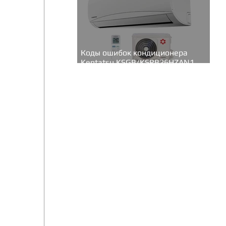
Коды ошибок кондиционера
Kentatsu KSGB/KSRB26HZAN1
(серия Bravo inverter)