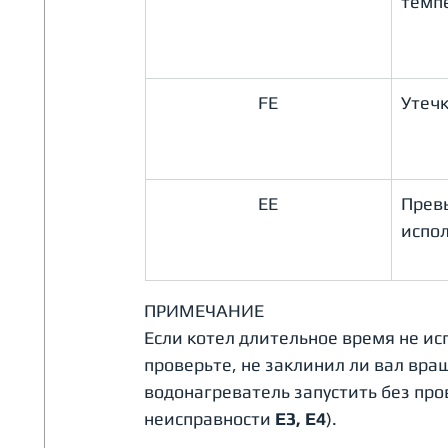
темп
FE
Утечк
EE
Прев
испо
ПРИМЕЧАНИЕ
Если котел длительное время не ис
проверьте, не заклинил ли вал вра
водонагреватель запустить без про
неисправности 
E3, E4
). 