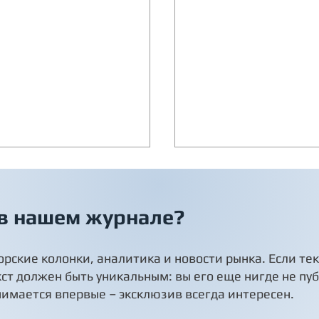
 в нашем журнале?
орские колонки, аналитика и новости рынка. Если те
кст должен быть уникальным: вы его еще нигде не пу
сы и ответы про
Инверторная сплит
нимается впервые – эксклюзив всегда интересен.
ционеры.
система+бризер. R
FRESH Full DC EU Inv