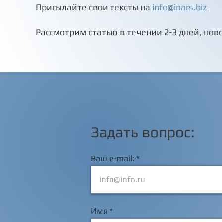
Присылайте свои тексты на
info@inars.biz
устранение
неисправностей.
Рассмотрим статью в течении 2-3 дней, ново
Задать вопрос:
Ваш e-mail:
Имя