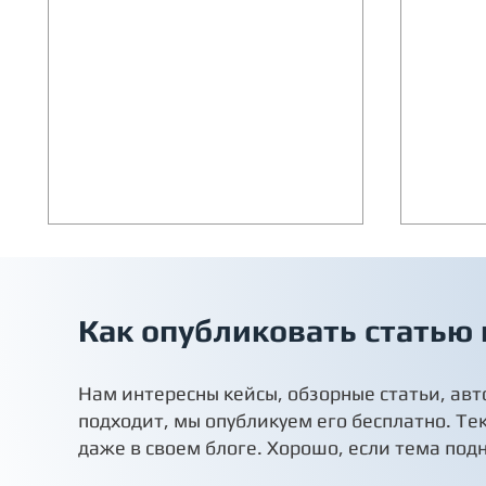
Как опубликовать статью
Нам интересны кейсы, обзорные статьи, авт
подходит, мы опубликуем его бесплатно. Те
Сплит-система Royal Clima
Вопро
даже в своем блоге. Хорошо, если тема под
TRIUMPH Inverter: коды
конди
ошибок, поиск и