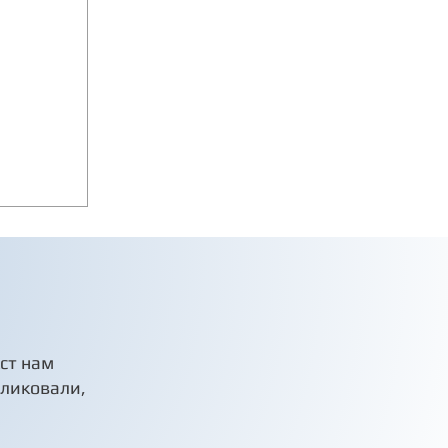
кст нам
бликовали,
-
OYAL
erter.