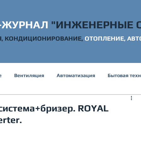
-ЖУРНАЛ
"ИНЖЕНЕРНЫЕ 
Я, КОНДИЦИОНИРОВАНИЕ,
ОТОПЛ
ЕНИЕ, АВ
е
Вентиляция
Автоматизация
Бытовая тех
е и канализация
Электрика
Строительство
система+бризер. ROYAL
rter.