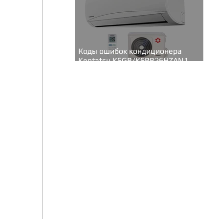
Коды ошибок кондиционера
Kentatsu KSGB/KSRB26HZAN1
(серия Bravo inverter)