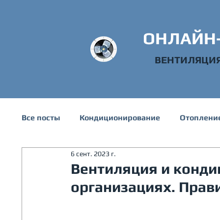
ОНЛАЙН
ВЕНТИЛЯЦИ
Все посты
Кондиционирование
Отоплени
6 сент. 2023 г.
Техническая информация
Водоснабжени
Вентиляция и конди
организациях. Прав