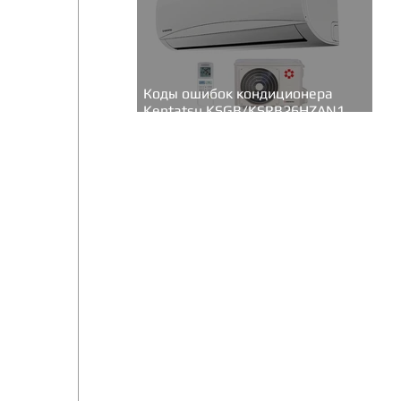
Коды ошибок кондиционера
Kentatsu KSGB/KSRB26HZAN1
(серия Bravo inverter)