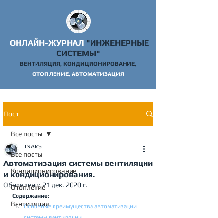
ОНЛАЙН-ЖУРНАЛ
"ИНЖЕНЕРНЫЕ
СИСТЕМЫ"
ВЕНТИЛЯЦИЯ, КОНДИЦИОНИРОВАНИЕ,
ОТОПЛ
ЕНИЕ, АВТОМАТИЗАЦИЯ
Пост
Все посты
INARS
Все посты
Автоматизация системы вентиляции
Кондиционирование
и кондиционирования.
Обновлено:
21 дек. 2020 г.
Отопление
Содержание:
Вентиляция
Основные преимущества автоматизации 
системы вентиляции