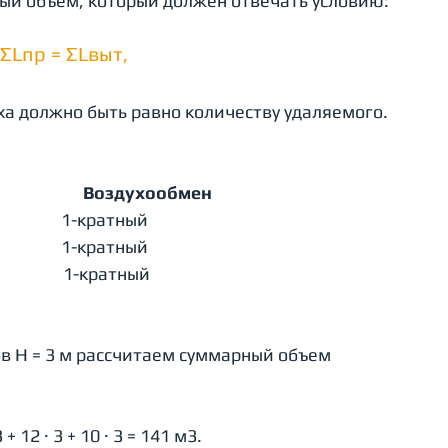
ый объем, который должен отвечать условию: 
ΣLпр = ΣLвыт, 
уха должно быть равно количеству удаляемого.
                   Воздухообмен
                    1-кратный
                    1-кратный
                    1-кратный
в H = 3 м рассчитаем суммарный объем 
3 + 12 · 3 + 10 · 3 = 141 м3.