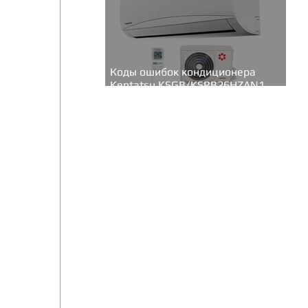
Коды ошибок кондиционера
Kentatsu KSGB/KSRB26HZAN1
(серия Bravo inverter)