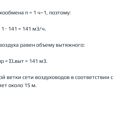
обмена n = 1 ч–1, поэтому:
= 1 · 141 = 141 м3/ч.
воздуха равен объему вытяжного:
р = ΣLвыт = 141 м3.
й ветки сети воздуховодов в соответствии с 
ет около 15 м.