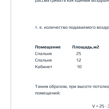
рассматривать как единый воздушн
т. е. количество подаваемого возд
Помещение            Площадь,м2            
Спальня                         25                        
Спальня                         12                        
Кабинет                         10                        
Таким образом, при высоте потолко
помещений:
V = 25 · 