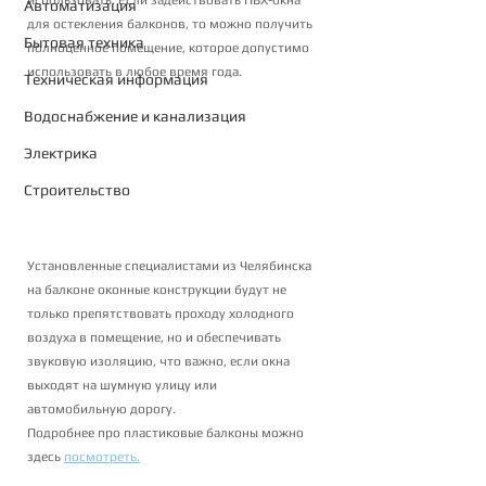
использовать. Если задействовать ПВХ-окна 
Автоматизация
для остекления балконов, то можно получить 
Бытовая техника
полноценное помещение, которое допустимо 
использовать в любое время года.
Техническая информация
Водоснабжение и канализация
Электрика
Строительство
Установленные специалистами из Челябинска 
на балконе оконные конструкции будут не 
только препятствовать проходу холодного 
воздуха в помещение, но и обеспечивать 
звуковую изоляцию, что важно, если окна 
выходят на шумную улицу или 
автомобильную дорогу. 
Подробнее про пластиковые балконы можно 
здесь 
посмотреть
.