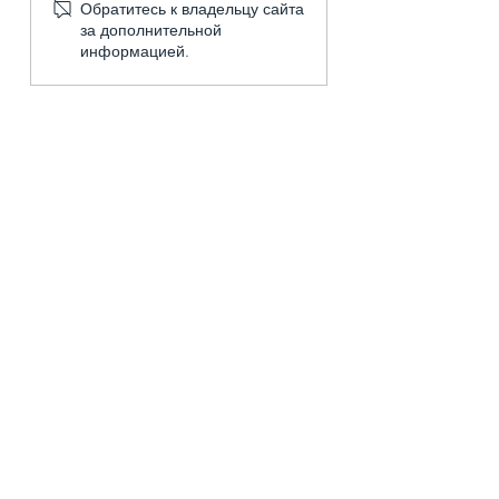
ROYAL FRESH Full DC
естественную
Обратитесь к владельцу сайта
EU Inverter.
вентиляцию в г
за дополнительной
информацией.