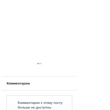
Комментарии
Инверторная сплит-
Как правильно
Комментарии к этому посту
система+бризер.
рассчитать и с
больше не доступны.