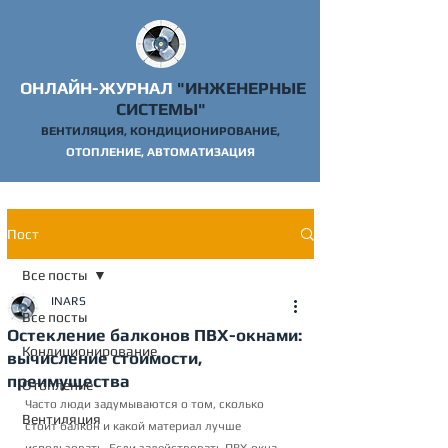
ОНЛАЙН-ЖУРНАЛ
"ИНЖЕНЕРНЫЕ
СИСТЕМЫ"
ВЕНТИЛЯЦИЯ, КОНДИЦИОНИРОВАНИЕ,
ОТОПЛ
ЕНИЕ, АВТОМАТИЗАЦИЯ
Пост
Все посты
INARS
Все посты
Остекление балконов ПВХ-окнами:
Кондиционирование
вычисление стоимости,
преимущества
Отопление
Часто люди задумываются о том, сколько 
Вентиляция
стоит балкон и какой материал лучше 