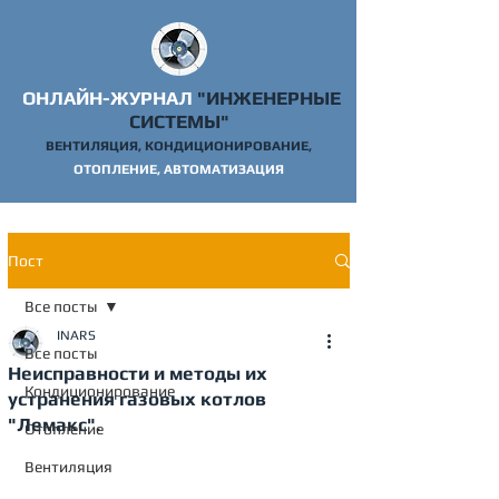
ОНЛАЙН-ЖУРНАЛ
"ИНЖЕНЕРНЫЕ
СИСТЕМЫ"
ВЕНТИЛЯЦИЯ, КОНДИЦИОНИРОВАНИЕ,
ОТОПЛ
ЕНИЕ, АВТОМАТИЗАЦИЯ
Пост
Все посты
INARS
Все посты
Неисправности и методы их
Кондиционирование
устранения газовых котлов
"Лемакс".
Отопление
Вентиляция