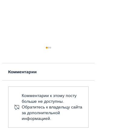
Комментарии
Требования к
Воздушное
Комментарии к этому посту
системам
отопление. Ме
больше не доступны.
индивидуального
расчета.
Обратитесь к владельцу сайта
теплоснабжения
за дополнительной
информацией.