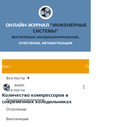
ОНЛАЙН-ЖУРНАЛ
"ИНЖЕНЕРНЫЕ
СИСТЕМЫ"
ВЕНТИЛЯЦИЯ, КОНДИЦИОНИРОВАНИЕ,
ОТОПЛ
ЕНИЕ, АВТОМАТИЗАЦИЯ
Пост
Все посты
INARS
Все посты
Количество компрессоров в
Кондиционирование
современных холодильниках
Отопление
Вентиляция