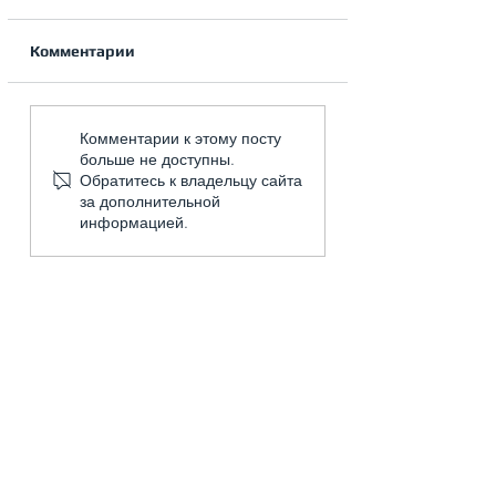
Комментарии
Почему перестал
Выбор
Комментарии к этому посту
морозить
посудомоечной
больше не доступны.
холодильник?
машины: на что
Обратитесь к владельцу сайта
нужно обратит
за дополнительной
внимание?
информацией.