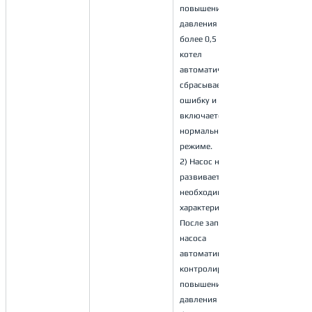
повышении 
давления
более 0,5 бар 
котел 
автоматически 
сбрасывает 
ошибку и 
включается в 
нормальном 
режиме.
2) Насос не 
развивает 
необходимые 
характеристики.
После запуска 
насоса 
автоматика 
контролирует 
повышение 
давления на 0,1 