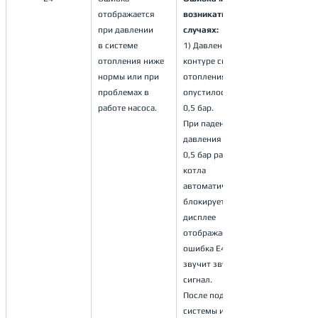
отображается 
возникать в 2-х 
при давлении
случаях:
в системе 
1) Давление в 
отопления ниже 
контуре системы 
нормы или при
отопления 
проблемах в 
опустилось ниже 
работе насоса.
0,5 бар.
При падении 
давления менее 
0,5 бар работа 
котла 
автоматически 
блокируется, на 
дисплее 
отображается 
ошибка Е4 и 
звучит звуковой 
сигнал.
После подпитки 
системы и 