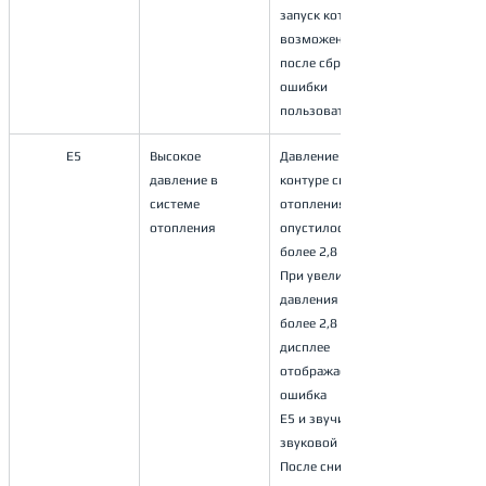
запуск котла 
возможен только
после сброса 
ошибки 
пользователем.
E5
Высокое 
Давление в 
давление в 
контуре системы 
системе 
отопления 
отопления
опустилось 
более 2,8 бар. 
При увеличении 
давления
более 2,8 бар, на 
дисплее 
отображается 
ошибка
Е5 и звучит 
звуковой сигнал. 
После снижения