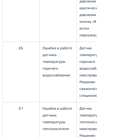
давления менее 
критического 
давления нажав 
кнопку «RESET» 
котел 
перезапустится.
E6
Ошибка в работе 
Датчик 
датчика 
температуры 
температуры
горячего 
горячего 
водоснабжения
водоснабжения
неисправен.
Решение: 
свяжитесь со 
специалистом.
E7
Ошибка в работе 
Датчик 
датчика 
температуры 
температуры
теплоносителя 
теплоносителя
неисправен.
Решение: 