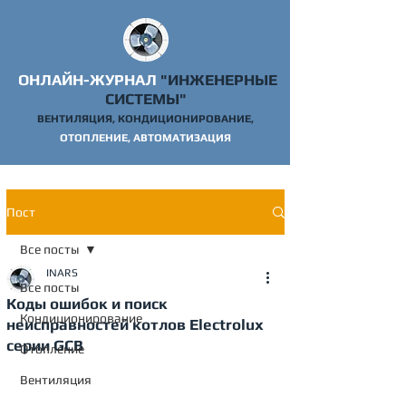
ОНЛАЙН-ЖУРНАЛ
"ИНЖЕНЕРНЫЕ
СИСТЕМЫ"
ВЕНТИЛЯЦИЯ, КОНДИЦИОНИРОВАНИЕ,
ОТОПЛ
ЕНИЕ, АВТОМАТИЗАЦИЯ
Пост
Все посты
INARS
Все посты
Коды ошибок и поиск
Кондиционирование
неисправностей котлов Electrolux
серии GCB
Отопление
Вентиляция