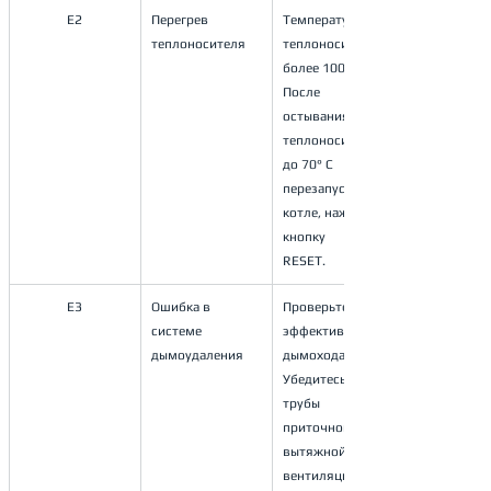
E2
Перегрев 
Температура 
теплоносителя
теплоносителя 
более 100° С. 
После 
остывания 
теплоносителя 
до 70° С 
перезапустите 
котле, нажмите 
кнопку
RESET. 
E3
Ошибка в 
Проверьте 
системе 
эффективность 
дымоудаления
дымохода. 
Убедитесь, что 
трубы 
приточной и 
вытяжной 
вентиляции 