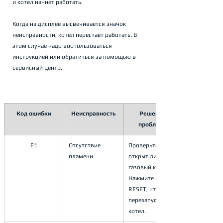
и котел начнет работать.
Когда на дисплее высвечивается значок 
неисправности, котел перестает работать. В 
этом случае надо воспользоваться 
инструкцией или обратиться за помощью в 
сервисный центр.
Код ошибки
Неисправность
Решение 
проблемы
E1
Отсутствие 
Проверьте, 
пламени
открыт ли 
газовый кран.
Нажмите кнопку 
RESET, чтобы 
перезапустить
котел. 