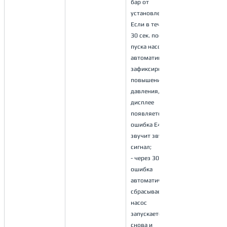
бар от 
установленного. 
Если в течении 
30 сек. после 
пуска насоса 
автоматика не 
зафиксировала 
повышения 
давления, то на 
дисплее 
появляется 
ошибка Е4 и 
звучит звуковой 
сигнал;
- через 30 сек. 
ошибка 
автоматически 
сбрасывается, 
насос 
запускается 
снова и 