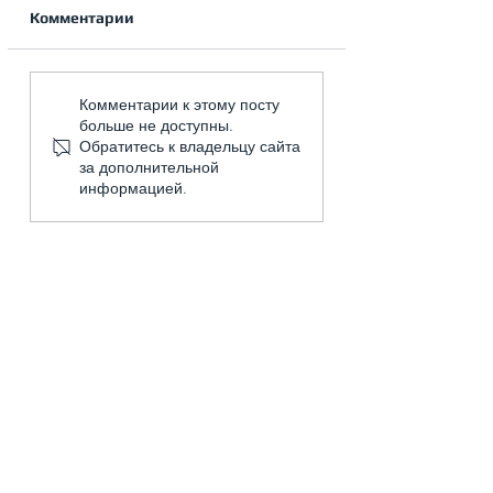
Комментарии
На что обращать
Вентиляция дл
Комментарии к этому посту
внимание заказчику
закрытых бассе
больше не доступны.
при устройстве
коттеджах
Обратитесь к владельцу сайта
вентиляции?
за дополнительной
информацией.