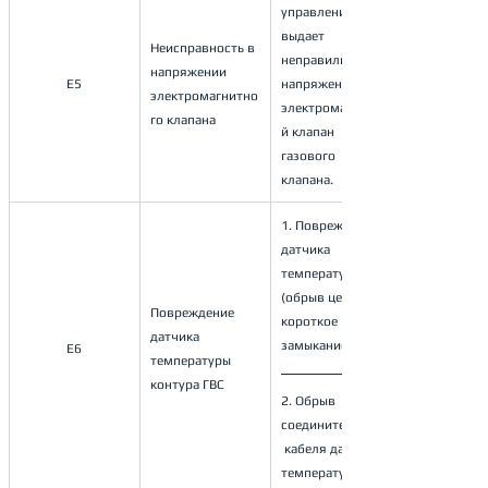
управления 
выдает 
Неисправность в 
неправильное 
напряжении 
E5
напряжение на 
электромагнитно
электромагнитны
го клапана
й клапан 
газового 
клапана.
1. Повреждение 
датчика 
температуры 
(обрыв цепи, 
Повреждение 
короткое 
датчика 
замыкание); 
E6
температуры 
контура ГВС
2. Обрыв 
соединительного
 кабеля датчика 
температуры.