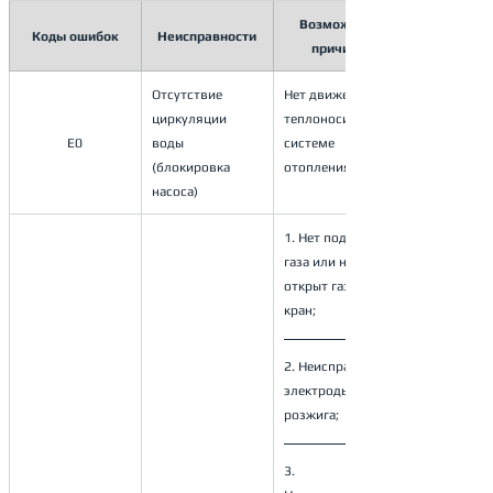
Возможные 
Коды ошибок
Неисправности
причины
Отсутствие 
Нет движения 
циркуляции 
теплоносителя в 
E0
воды 
системе 
(блокировка 
отопления
насоса)
1. Нет подачи 
газа или не 
открыт газовый 
кран;
2. Неисправны 
электроды 
розжига; 
3. 