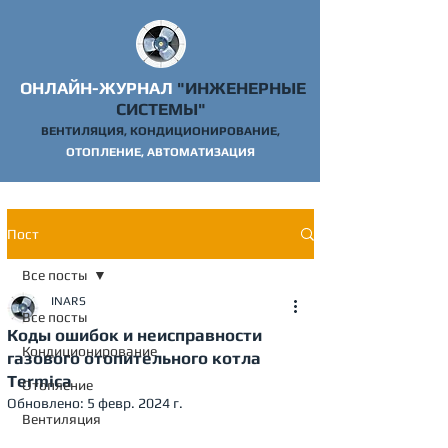
ОНЛАЙН-ЖУРНАЛ
"ИНЖЕНЕРНЫЕ
СИСТЕМЫ"
ВЕНТИЛЯЦИЯ, КОНДИЦИОНИРОВАНИЕ,
ОТОПЛ
ЕНИЕ, АВТОМАТИЗАЦИЯ
Пост
Все посты
INARS
Все посты
Коды ошибок и неисправности
Кондиционирование
газового отопительного котла
Termica
Отопление
Обновлено:
5 февр. 2024 г.
Вентиляция