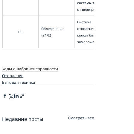
системы защиты 
от перегрева.
Система 
Обледенение 
отопления 
E9
(≤1ºС)
может быть 
заморожена
коды ошибок
неисправности
Отопление
Бытовая техника
Смотреть все
Недавние посты