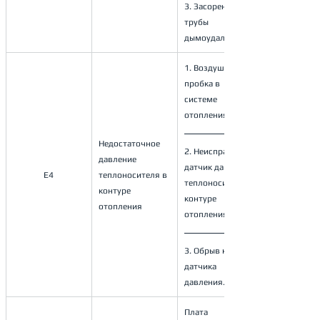
3. Засорение 
трубы 
дымоудаления
1. Воздушная 
пробка в 
системе 
отопления; 
Недостаточное 
2. Неисправен 
давление 
датчик давления 
E4
теплоносителя в 
теплоносителя в 
контуре 
контуре 
отопления
отопления; 
3. Обрыв кабеля 
датчика 
давления.
Плата 