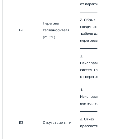
от перегрева;
2. Обрыв 
Перегрев 
соединительного
E2
теплоносителя 
 кабеля датчика 
(≥95ºС)
перегрева;
3. 
Неисправность 
системы защиты 
от перегрева.
1. 
Неисправность 
вентилятора; 
2. Отказ 
E3
Отсутствие тяги
прессостата;