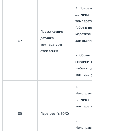
1. Повреждение 
датчика 
температуры 
(обрыв цепи, 
Повреждение 
короткое 
датчика 
замыкание); 
E7
температуры 
отопления
2. Обрыв 
соединительного
 кабеля датчика 
температуры. 
1. 
Неисправность 
датчика 
температуры; 
E8
Перегрев (≥ 90ºС)
2. 
Неисправность 