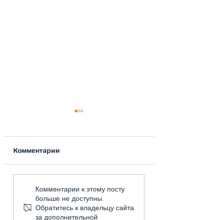
Комментарии
Как правильно
Система вентил
Комментарии к этому посту
рассчитать и сделать
частном доме.
больше не доступны.
естественную
Обратитесь к владельцу сайта
вентиляцию в гараже.
за дополнительной