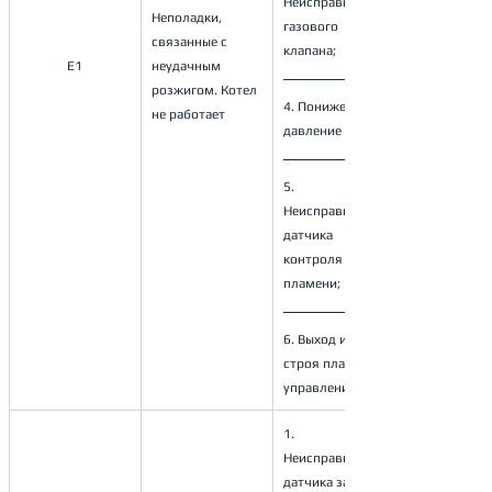
Неисправность 
Неполадки, 
газового 
связанные с 
клапана;
E1
неудачным 
розжигом. Котел 
4. Пониженное 
не работает
давление газа; 
5. 
Неисправность 
датчика 
контроля 
пламени; 
6. Выход из 
строя платы 
управления.
1. 
Неисправность 
датчика защиты 